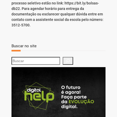
processo seletivo estão no link: https://bit.ly/bolsas-
db22. Para agendar horário para entrega da
documentação ou esclarecer qualquer dúvida entre em
contato com a assistente social da escola pelo número:
3512-5700.
Buscar no site
S
e
a
r
c
h