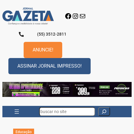
Pular
para
Facebook
Instagram
E-mail
o
conteúdo
(55) 3512-2811
ANUNCIE!
ASSINAR JORNAL IMPRESSO!
Search
Educação