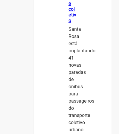
e
col
etiv
o
Santa
Rosa
está
implantando
41
novas
paradas
de
ônibus
para
passageiros
do
transporte
coletivo
urbano.