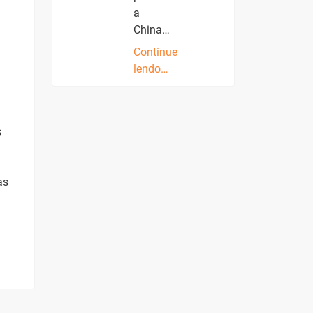
a
China…
Continue
lendo…
s
as