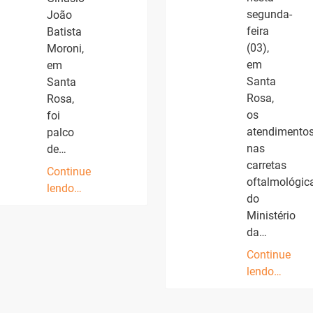
segunda-
João
feira
Batista
(03),
Moroni,
em
em
Santa
Santa
Rosa,
Rosa,
os
foi
atendimento
palco
nas
de…
carretas
Continue
oftalmológic
lendo…
do
Ministério
da…
Continue
lendo…