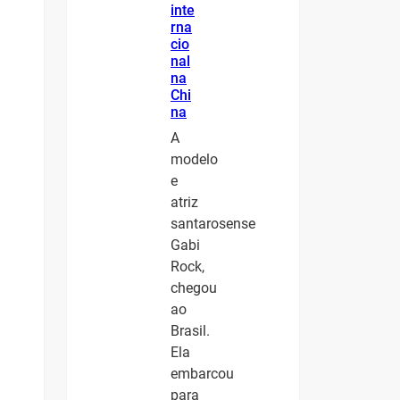
inte
rna
cio
nal
na
Chi
na
A
modelo
e
atriz
santarosense
Gabi
Rock,
chegou
ao
Brasil.
Ela
embarcou
para