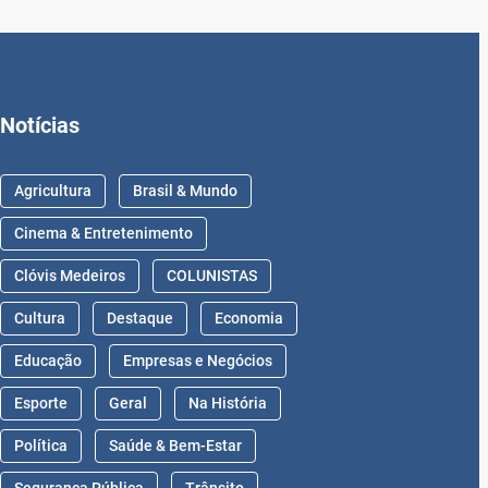
Notícias
Agricultura
Brasil & Mundo
Cinema & Entretenimento
Clóvis Medeiros
COLUNISTAS
Cultura
Destaque
Economia
Educação
Empresas e Negócios
Esporte
Geral
Na História
Política
Saúde & Bem-Estar