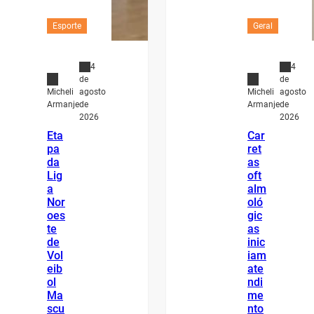
Esporte
Geral
4
4
de
de
agosto
agosto
Micheli
Micheli
de
de
Armanje
Armanje
2026
2026
Eta
Car
pa
ret
da
as
Lig
oft
a
alm
Nor
oló
oes
gic
te
as
de
inic
Vol
iam
eib
ate
ol
ndi
Ma
me
scu
nto