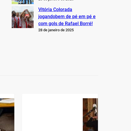
Vitória Colorada
jogandobem de pé em pé e
com gols de Rafael Borré!
28 de janeiro de 2025