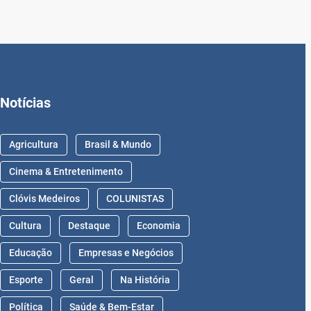
Notícias
Agricultura
Brasil & Mundo
Cinema & Entretenimento
Clóvis Medeiros
COLUNISTAS
Cultura
Destaque
Economia
Educação
Empresas e Negócios
Esporte
Geral
Na História
Política
Saúde & Bem-Estar