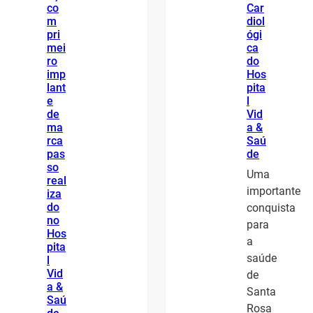
co
Car
m
diol
pri
ógi
mei
ca
ro
do
imp
Hos
lant
pita
e
l
de
Vid
ma
a &
rca
Saú
pas
de
so
Uma
real
importante
iza
do
conquista
no
para
Hos
a
pita
saúde
l
Vid
de
a &
Santa
Saú
Rosa