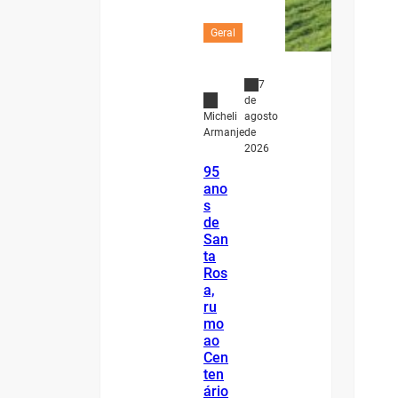
Geral
7
de
agosto
Micheli
de
Armanje
2026
95
ano
s
de
San
ta
Ros
a,
ru
mo
ao
Cen
ten
ário