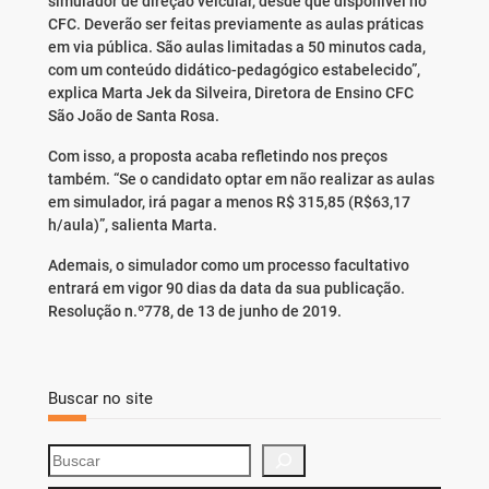
simulador de direção veicular, desde que disponível no
CFC. Deverão ser feitas previamente as aulas práticas
em via pública. São aulas limitadas a 50 minutos cada,
com um conteúdo didático-pedagógico estabelecido”,
explica Marta Jek da Silveira, Diretora de Ensino CFC
São João de Santa Rosa.
Com isso, a proposta acaba refletindo nos preços
também. “Se o candidato optar em não realizar as aulas
em simulador, irá pagar a menos R$ 315,85 (R$63,17
h/aula)”, salienta Marta.
Ademais, o simulador como um processo facultativo
entrará em vigor 90 dias da data da sua publicação.
Resolução n.º778, de 13 de junho de 2019.
Buscar no site
S
e