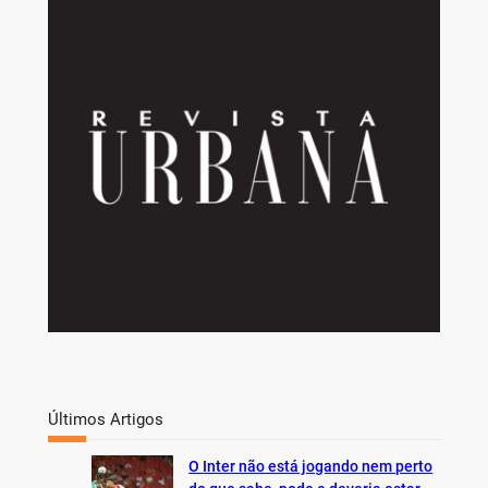
a
r
c
h
Últimos Artigos
O Inter não está jogando nem perto