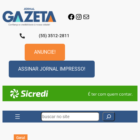
Pular
para
Facebook
Instagram
E-mail
o
conteúdo
(55) 3512-2811
ANUNCIE!
ASSINAR JORNAL IMPRESSO!
Search
Geral