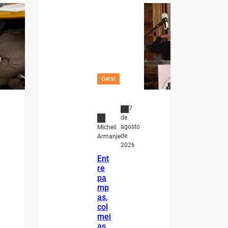
Geral
7
de
agosto
Micheli
de
Armanje
2026
Ent
re
pa
mp
as,
col
mei
as