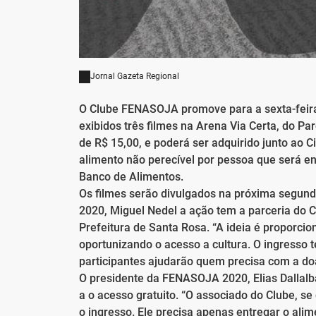
Jornal Gazeta Regional
O Clube FENASOJA promove para a sexta-feira, 
exibidos três filmes na Arena Via Certa, do Pa
de R$ 15,00, e poderá ser adquirido junto ao C
alimento não perecível por pessoa que será en
Banco de Alimentos.
Os filmes serão divulgados na próxima segun
2020, Miguel Nedel a ação tem a parceria do 
Prefeitura de Santa Rosa. “A ideia é proporci
oportunizando o acesso a cultura. O ingresso t
participantes ajudarão quem precisa com a doa
O presidente da FENASOJA 2020, Elias Dallal
a o acesso gratuito. “O associado do Clube, se 
o ingresso. Ele precisa apenas entregar o alime