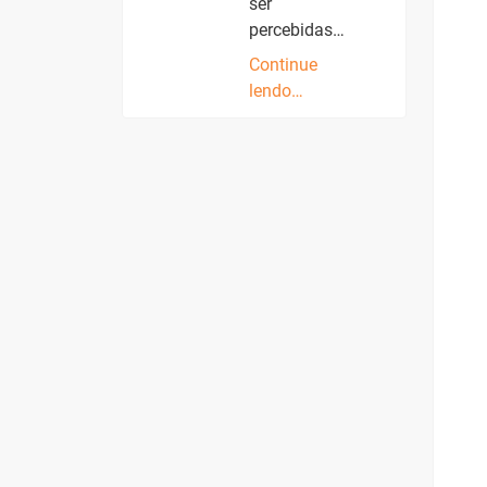
ser
percebidas…
Continue
lendo…