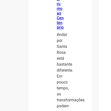
ru
mo
ao
Cen
ten
ário
Andar
por
Santa
Rosa
está
bastante
diferente.
Em
pouco
tempo,
as
transformações
podem