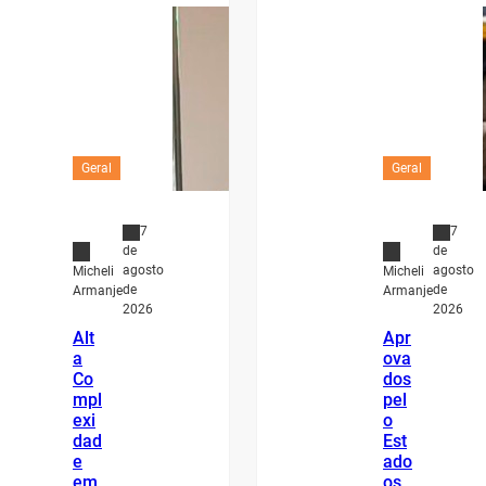
Geral
Geral
7
7
de
de
agosto
agosto
Micheli
Micheli
de
de
Armanje
Armanje
2026
2026
Alt
Apr
a
ova
Co
dos
mpl
pel
exi
o
dad
Est
e
ado
em
os