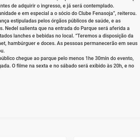
tes de adquirir o ingresso, e já será contemplado.
dade e em especial a o sócio do Clube Fenasoja”, reiterou.
nça estipuladas pelos órgãos públicos de saúde, e as
. Nedel salienta que na entrada do Parque será aferida a
dos lanches e bebidas no local. “Teremos a disposição da
met, hambúrguer e doces. As pessoas permanecerão em seus
ou.
 público chegue ao parque pelo menos 1he 30min do evento,
da. O filme na sexta e no sábado será exibido às 20h, e no