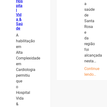
Hos
a
pita
saúde
l
Vid
de
a &
Santa
Saú
Rosa
de
e
A
da
habilitação
região
em
foi
Alta
alcançada
Complexidade
nesta…
em
Continue
Cardiologia
lendo…
permitiu
que
o
Hospital
Vida
&