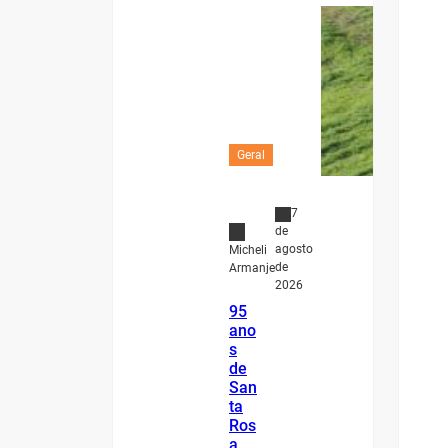
Geral
7
de
agosto
Micheli
de
Armanje
2026
95
ano
s
de
San
ta
Ros
a,