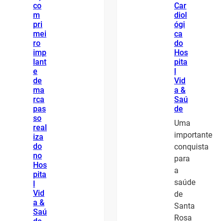
co
Car
m
diol
pri
ógi
mei
ca
ro
do
imp
Hos
lant
pita
e
l
de
Vid
ma
a &
rca
Saú
pas
de
so
Uma
real
importante
iza
do
conquista
no
para
Hos
a
pita
saúde
l
Vid
de
a &
Santa
Saú
Rosa