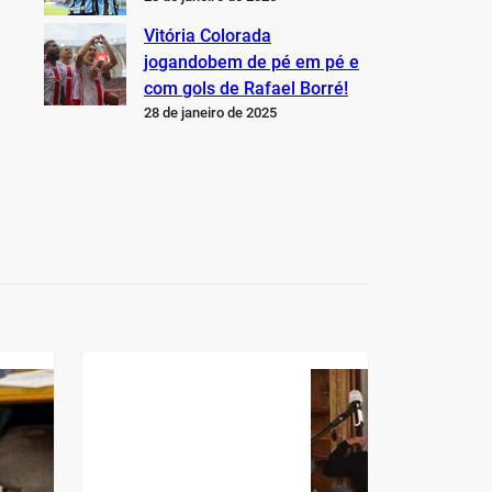
Vitória Colorada
jogandobem de pé em pé e
com gols de Rafael Borré!
28 de janeiro de 2025