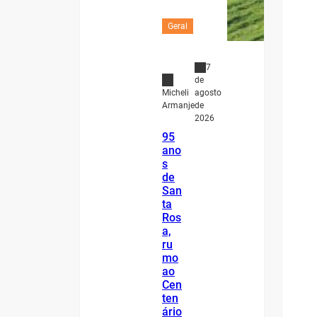
Geral
7
de
agosto
Micheli
de
Armanje
2026
95
ano
s
de
San
ta
Ros
a,
ru
mo
ao
Cen
ten
ário