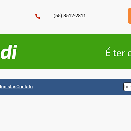
(55) 3512-2811
Sea
lunistas
Contato