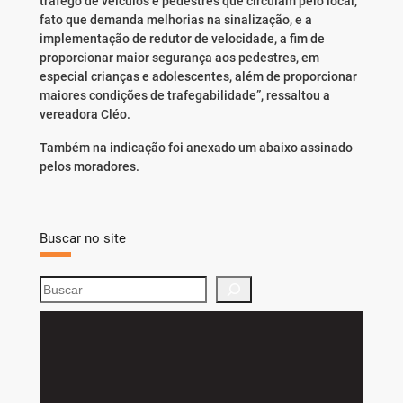
tráfego de veículos e pedestres que circulam pelo local,
fato que demanda melhorias na sinalização, e a
implementação de redutor de velocidade, a fim de
proporcionar maior segurança aos pedestres, em
especial crianças e adolescentes, além de proporcionar
maiores condições de trafegabilidade”, ressaltou a
vereadora Cléo.
Também na indicação foi anexado um abaixo assinado
pelos moradores.
Buscar no site
S
e
a
r
c
h