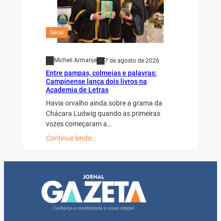
Geral
Micheli Armanje
7 de agosto de 2026
Entre pampas, colmeias e palavras:
Campinense lança dois livros na
Academia de Letras
Havia orvalho ainda sobre a grama da
Chácara Ludwig quando as primeiras
vozes começaram a…
Continue lendo…