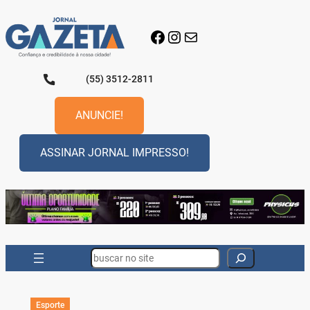
Pular
para
Facebook
Instagram
E-mail
o
conteúdo
(55) 3512-2811
ANUNCIE!
ASSINAR JORNAL IMPRESSO!
Search
Esporte