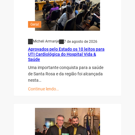
Geral
Micheli Armanje
7 de agosto de 2026
Aprovados pelo Estado os 10 leitos para
UTI Cardiológica do Hospital Vida &
Saúde
Uma importante conquista para a saúde
de Santa Rosa e da região foi alcançada
nesta…
Continue lendo…