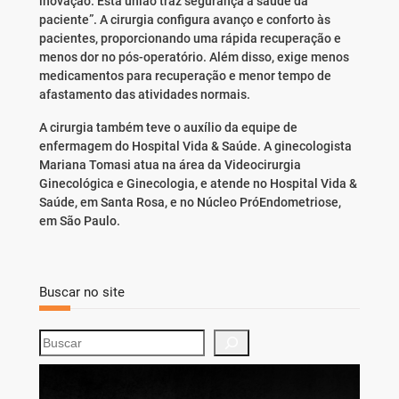
inovação. Esta união traz segurança à saúde da
paciente”. A cirurgia configura avanço e conforto às
pacientes, proporcionando uma rápida recuperação e
menos dor no pós-operatório. Além disso, exige menos
medicamentos para recuperação e menor tempo de
afastamento das atividades normais.
A cirurgia também teve o auxílio da equipe de
enfermagem do Hospital Vida & Saúde. A ginecologista
Mariana Tomasi atua na área da Videocirurgia
Ginecológica e Ginecologia, e atende no Hospital Vida &
Saúde, em Santa Rosa, e no Núcleo PróEndometriose,
em São Paulo.
Buscar no site
S
e
a
r