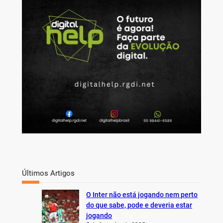
c
h
Últimos Artigos
O Inter não está jogando nem perto
do que sabe, pode e deveria estar
jogando