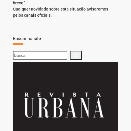
breve”.
Qualquer novidade sobre esta situação avisaremos
pelos canais oficiais.
Buscar no site
S
e
a
r
c
h