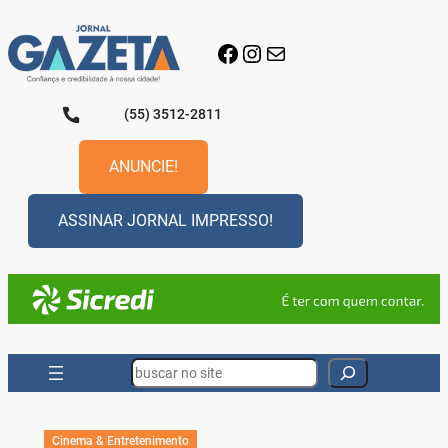
Pular
para
Facebook
Instagram
E-mail
o
conteúdo
(55) 3512-2811
ANUNCIE!
ASSINAR JORNAL IMPRESSO!
Search
Cinema & Entretenimento