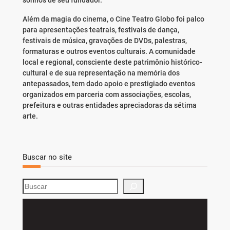
sonhos de seu fundador.
Além da magia do cinema, o Cine Teatro Globo foi palco
para apresentações teatrais, festivais de dança,
festivais de música, gravações de DVDs, palestras,
formaturas e outros eventos culturais. A comunidade
local e regional, consciente deste patrimônio histórico-
cultural e de sua representação na memória dos
antepassados, tem dado apoio e prestigiado eventos
organizados em parceria com associações, escolas,
prefeitura e outras entidades apreciadoras da sétima
arte.
Buscar no site
S
e
a
r
c