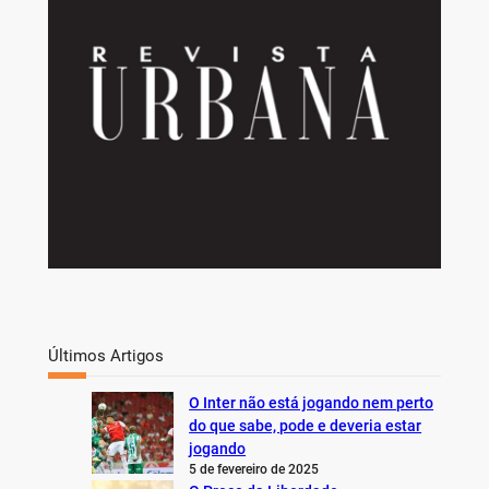
h
Últimos Artigos
O Inter não está jogando nem perto
do que sabe, pode e deveria estar
jogando
5 de fevereiro de 2025