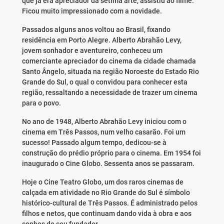
que já era apreciador da sétima arte, assistiu ao filme.
Ficou muito impressionado com a novidade.
Passados alguns anos voltou ao Brasil, fixando
residência em Porto Alegre. Alberto Abrahão Levy,
jovem sonhador e aventureiro, conheceu um
comerciante apreciador do cinema da cidade chamada
Santo Ângelo, situada na região Noroeste do Estado Rio
Grande do Sul, o qual o convidou para conhecer esta
região, ressaltando a necessidade de trazer um cinema
para o povo.
No ano de 1948, Alberto Abrahão Levy iniciou com o
cinema em Três Passos, num velho casarão. Foi um
sucesso! Passado algum tempo, dedicou-se à
construção do prédio próprio para o cinema. Em 1954 foi
inaugurado o Cine Globo. Sessenta anos se passaram.
Hoje o Cine Teatro Globo, um dos raros cinemas de
calçada em atividade no Rio Grande do Sul é símbolo
histórico-cultural de Três Passos. É administrado pelos
filhos e netos, que continuam dando vida à obra e aos