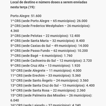
Local de destino e número doses a serem enviadas
nesta terça (19):
Porto Alegre: 51.600
1ª CRS (sede Porto Alegre – 65 municípios): 26.000
2ª CRS (sede Frederico Westphalen – 26 municípios):
4.360
3ª CRS (sede Pelotas – 22 municípios): 12.400
4ª CRS (sede Santa Maria – 32 municípios): 8.400
5ª CRS (sede Caxias do Sul – 49 municípios): 14.000
6ª CRS (sede Passo Fundo – 62 municípios): 10.200
7ª CRS (sede Bagé – 6 municípios): 1.760
8ª CRS (sede Cachoeira do Sul – 12 municípios): 2.720
9ª CRS (sede Cruz Alta – 13 municípios): 1.920
10ª CRS (sede Alegrete – 11 municípios): 4.000
11ª CRS (sede Erechim – 33 municípios): 5.360
12ª CRS (sede Santo Ângelo – 24 municípios): 3.560
13ª CRS (sede Santa Cruz do Sul – 13 municípios): 4.400
14ª CRS (sede Santa Rosa – 22 municípios): 2.360
15ª CRS (sede Palmeira das Missões – 26 municípios):
6.040
16ª CRS (sede Lajeado – 37 municípios): 4.240