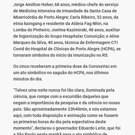
Jorge Amilton Hoher, 68 anos, médico-chefe do serviço
de Medicina Intensiva da Irmandade da Santa Casa de
Misericórdia de Porto Alegre; Carla Ribeiro, 32 anos, da
etnia kaingang e residente da Aldeia Fag Nhin, na
Lomba do Pinheiro; Joelma Kazimirski, 48 anos, auxiliar
de higienização do Grupo Hospitalar Conceição; e Aline
Marques da Silva, 40 anos, técnica de Enfermagem CTI
Covid do Hospital de Clínicas de Porto Alegre (HCPA), se
tornaram símbolos do início da imunização no RS.
Os cinco receberam a primeira dose da CoronaVac em
um ato simbólico no saguão do HCPA, nos últimos
minutos do dia.
“Talvez uma noite nunca foi tão clara, iluminada pela
ciência, que rompe com a escuridão daqueles que
negam a importância da pesquisa e da ciência no nosso
país. São aproximadamente 23h40min, e nós estamos
aqui, com toda disposição e animação como se fossem
as primeiras horas do dia pela expectativa deste
momento”, declarou o governador Eduardo Leite, que foi
a São Paulo nesta manhã para o ato simbólico de