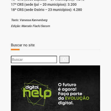
17ª CRS (sede Ijuí – 20 municípios): 3.200
18ª CRS (sede Osório – 23 municípios): 4.280
Texto: Vanessa Kannenberg
Edição: Marcelo Flach/Secom
Buscar no site
S
e
a
r
c
h