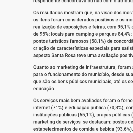
respondente concordava ou não com o atribut
Os resultados mostram que, na visão dos mora
os itens foram considerados positivos e os m
realização de exposições e feiras, com 95,1% 
de 95%; locais para camping e parques 84,4%; 
pontos turísticos famosos (58,1%) de concord
criação de características especiais para satisf
aspecto Santa Rosa teve uma avaliação positi
Quanto ao marketing de infraestrutura, foram 
para o funcionamento do município, desde suas 
que são os bens públicos municipais, até os se
educação.
Os serviços mais bem avaliados foram o fornec
internet (71%) e educação pública (70,3%), co
instituições públicas (65,1%), praças pública
marketing de serviços, se destacam: postos de
estabelecimentos de comida e bebida (93,6%)