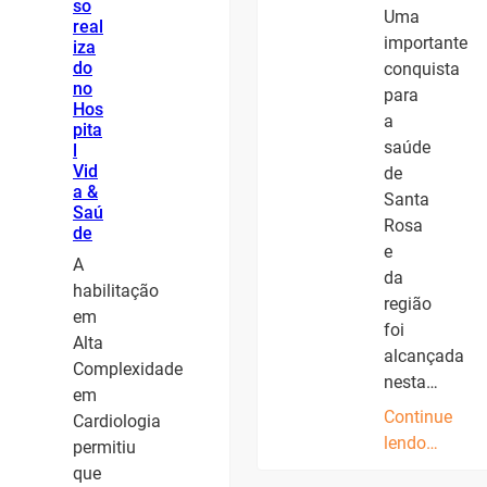
so
Uma
real
importante
iza
do
conquista
no
para
Hos
a
pita
saúde
l
Vid
de
a &
Santa
Saú
Rosa
de
e
A
da
habilitação
região
em
foi
Alta
alcançada
Complexidade
nesta…
em
Continue
Cardiologia
lendo…
permitiu
que