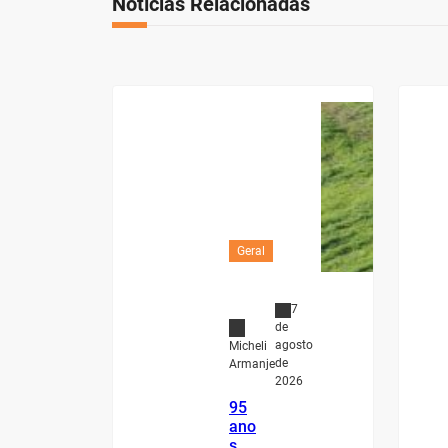
Notícias Relacionadas
Geral
7
de
agosto
Micheli
de
Armanje
2026
95
ano
s