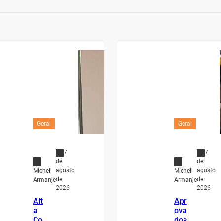
Geral
Geral
7
7
de
de
agosto
agosto
Micheli
Micheli
de
de
Armanje
Armanje
2026
2026
Alt
Apr
a
ova
Co
dos