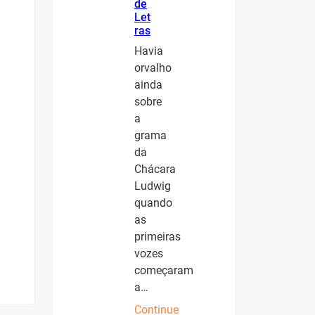
de
Let
ras
Havia
orvalho
ainda
sobre
a
grama
da
Chácara
Ludwig
quando
as
primeiras
vozes
começaram
a…
Continue