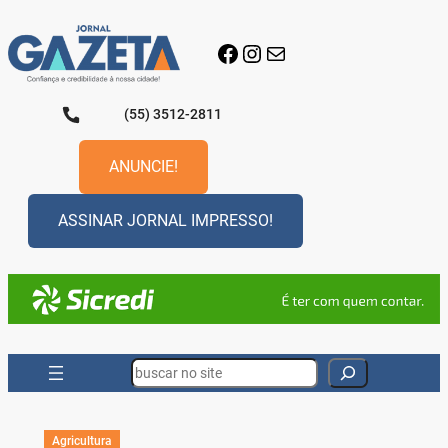
Pular
para
Facebook
Instagram
E-mail
o
conteúdo
(55) 3512-2811
ANUNCIE!
ASSINAR JORNAL IMPRESSO!
Search
Agricultura