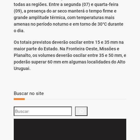
todas as regiões. Entre a segunda (07) e quarta-feira
(09), a presença do ar seco manterá o tempo firme e
grande amplitude térmica, com temperaturas mais
amenas no período noturno e em torno de 30°C durante
o dia.
Os totais previstos deverão oscilar entre 15 e 35 mm na
maior parte do Estado. Na Fronteira Oeste, Missões e
Planalto, os volumes deverão oscilar entre 35 e 50 mm, e
poderão superar 60 mm em algumas localidades do Alto
Uruguai.
Buscar no site
S
e
a
r
c