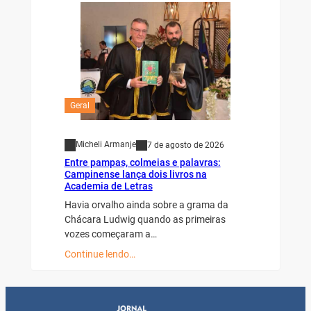
Geral
Micheli Armanje
7 de agosto de 2026
Entre pampas, colmeias e palavras:
Campinense lança dois livros na
Academia de Letras
Havia orvalho ainda sobre a grama da
Chácara Ludwig quando as primeiras
vozes começaram a…
Continue lendo…