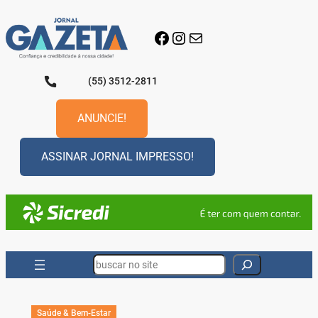
Pular
para
Facebook
Instagram
E-mail
o
conteúdo
(55) 3512-2811
ANUNCIE!
ASSINAR JORNAL IMPRESSO!
Search
Saúde & Bem-Estar