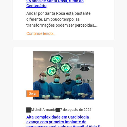
95 anos de Santa Rosa, rumo ao
Centenário
Andar por Santa Rosa está bastante
diferente. Em pouco tempo, as
transformações podem ser percebidas…
Continue lendo…
Geral
Micheli Armanje
7 de agosto de 2026
Alta Complexidade em Cardiologia
avança com primeiro implante de
marcapasso realizado no Hospital Vida &