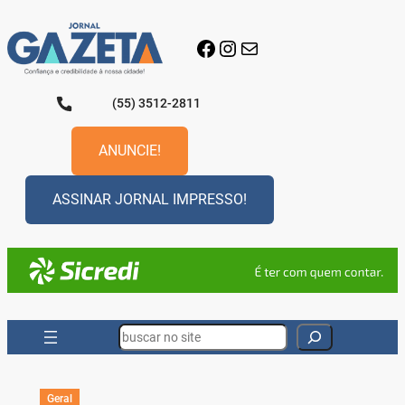
Pular
para
Facebook
Instagram
E-mail
o
conteúdo
(55) 3512-2811
ANUNCIE!
ASSINAR JORNAL IMPRESSO!
Search
Geral