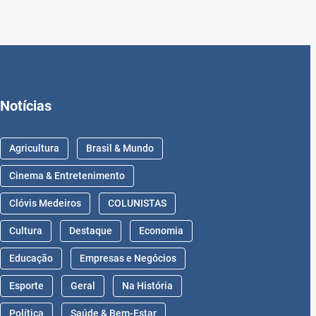
Notícias
Agricultura
Brasil & Mundo
Cinema & Entretenimento
Clóvis Medeiros
COLUNISTAS
Cultura
Destaque
Economia
Educação
Empresas e Negócios
Esporte
Geral
Na História
Política
Saúde & Bem-Estar