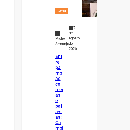
Geral
7
de
agosto
Micheli
de
Armanje
2026
Ent
re
pa
mp
as,
col
mei
as
e
pal
avr
as:
Ca
mpi