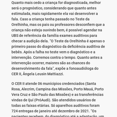
Quanto mais cedo a criança for diagnosticada, melhor
será o prognóstico, considerando que quanto antes
estimulada, mais rapidamente ela vai desenvolver a
fala. Caso a criança tenha passado no Teste da
Orelhinha, mas os pais ou professores desconfiem que a
criança não esteja ouvindo bem, é possível agendar na
UBS de referência da família exames auditivos para
checar a audição dela. “O Teste da Orelhinha é apenas o
primeiro passo do diagnóstico da deficiência auditiva de
bebês. Após a falha no teste vem o diagnóstico e a
intervenção. Corremos contra o tempo. Quanto antes a
intervenção ocorrer, maiores são as chances do
desenvolvimento da fala”, expõe a fonoaudióloga do
CER II, Ângela Leusin Mattiazzi.
O CER II atende 06 munícipios credenciados (Santa
Rosa, Alecrim, Campina das Missões, Porto Mauá, Porto
Vera Cruz e São Paulo das Missões) e as transferências
vindas de Ijuí (PróAudi). São atendidos usuários de
todas as faixas etárias. Só aparelhos auditivos foram
724 entregas de janeiro até dezembro de 2021. “Os
pacientes recebem, do diagnóstico até a adaptação, um