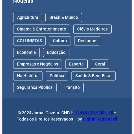
Notícias
Agricultura
Brasil & Mundo
Cinema & Entretenimento
Clóvis Medeiros
COLUNISTAS
Cultura
Destaque
Economia
Educação
Empresas e Negócios
Esporte
Geral
Na História
Política
Saúde & Bem-Estar
Segurança Pública
Trânsito
© 2024 Jornal Gazeta. CNPJ:
10.418.021/0001-85
–
Todos os Direitos Reservados – by
Digital Help Brasil