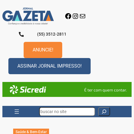
Pular
para
Facebook
Instagram
E-mail
o
conteúdo
(55) 3512-2811
ANUNCIE!
ASSINAR JORNAL IMPRESSO!
Search
Saúde & Bem-Estar