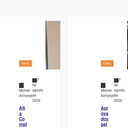
Geral
Geral
7
7
de
de
agosto
agosto
Micheli
Micheli
de
de
Armanje
Armanje
2026
2026
Alt
Apr
a
ova
Co
dos
mpl
pel