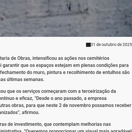
31 de outubro de 2025
aria de Obras, intensificou as ações nos cemitérios
foi garantir que os espaços estejam em plenas condições para
 fechamento do muro, pintura e recolhimento de entulhos são
 nas últimas semanas.
acou que os serviços começaram com a terceirização da
ntínuo e eficaz, “Desde o ano passado, a empresa
outras obras, para que neste 2 de novembro possamos receber
nizados”, afirmou.
bras de investimento, que contemplam melhorias nas
inistrativa, “Queremos proporcionar um visual mais agradável