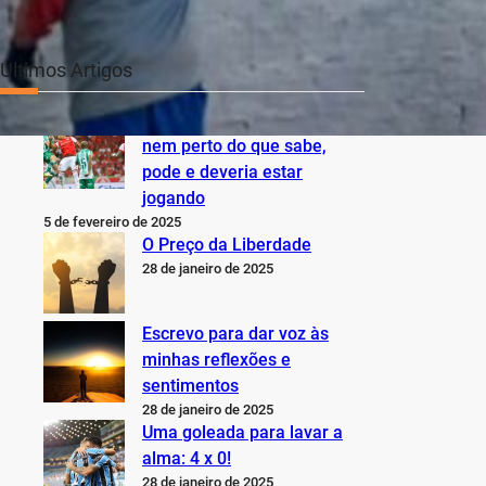
Últimos Artigos
O Inter não está jogando
nem perto do que sabe,
pode e deveria estar
jogando
5 de fevereiro de 2025
O Preço da Liberdade
28 de janeiro de 2025
Escrevo para dar voz às
minhas reflexões e
sentimentos
28 de janeiro de 2025
Uma goleada para lavar a
alma: 4 x 0!
28 de janeiro de 2025