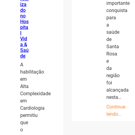
importante
iza
do
conquista
no
para
Hos
a
pita
saúde
l
Vid
de
a &
Santa
Saú
Rosa
de
e
A
da
habilitação
região
em
foi
Alta
alcançada
Complexidade
nesta…
em
Continue
Cardiologia
lendo…
permitiu
que
o