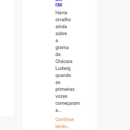
ras
Havia
orvalho
ainda
sobre
a
grama
da
Chácara
Ludwig
quando
as
primeiras
vozes
começaram
a…
Continue
lendo…