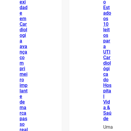
exi
o
dad
Est
e
ado
em
os
Car
10
diol
leit
ogi
os
a
par
ava
a
nça
UTI
co
Car
m
diol
pri
ógi
mei
ca
ro
do
imp
Hos
lant
pita
e
l
de
Vid
ma
a &
rca
Saú
pas
de
so
Uma
real