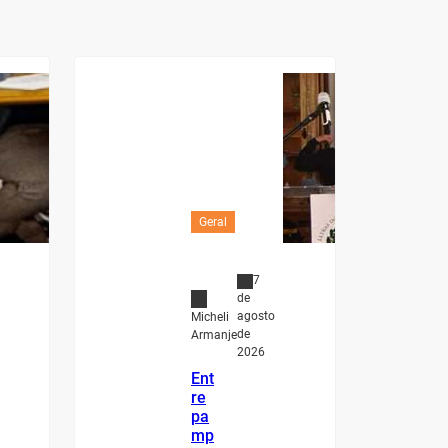
Geral
7
de
agosto
Micheli
de
Armanje
2026
Ent
re
pa
mp