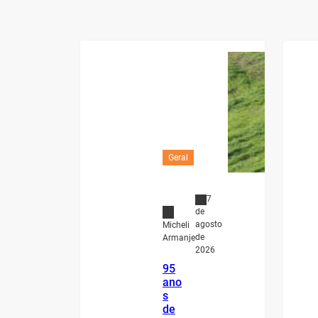
Geral
7
de
agosto
Micheli
de
Armanje
2026
95
ano
s
de