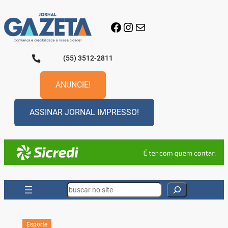
Pular
para
Facebook
Instagram
E-mail
o
conteúdo
(55) 3512-2811
ANUNCIE!
ASSINAR JORNAL IMPRESSO!
Search
Esporte