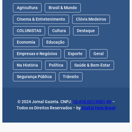
Agricultura
Brasil & Mundo
Cinema & Entretenimento
Clóvis Medeiros
COLUNISTAS
Cultura
Destaque
Economia
Educação
Empresas e Negócios
Esporte
Geral
Na História
Política
Saúde & Bem-Estar
Segurança Pública
Trânsito
© 2024 Jornal Gazeta. CNPJ:
10.418.021/0001-85
–
Todos os Direitos Reservados – by
Digital Help Brasil