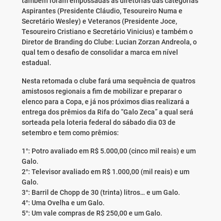
também foram empossadas as diretorias das categorias
Aspirantes (Presidente Cláudio, Tesoureiro Numa e
Secretário Wesley) e Veteranos (Presidente Joce,
Tesoureiro Cristiano e Secretário Vinicius) e também o
Diretor de Branding do Clube: Lucian Zorzan Andreola, o
qual tem o desafio de consolidar a marca em nível
estadual.
Nesta retomada o clube fará uma sequência de quatros
amistosos regionais a fim de mobilizar e preparar o
elenco para a Copa, e já nos próximos dias realizará a
entrega dos prêmios da Rifa do “Galo Zeca” a qual será
sorteada pela loteria federal do sábado dia 03 de
setembro e tem como prêmios:
1°: Potro avaliado em R$ 5.000,00 (cinco mil reais) e um
Galo.
2°: Televisor avaliado em R$ 1.000,00 (mil reais) e um
Galo.
3°: Barril de Chopp de 30 (trinta) litros… e um Galo.
4°: Uma Ovelha e um Galo.
5°: Um vale compras de R$ 250,00 e um Galo.