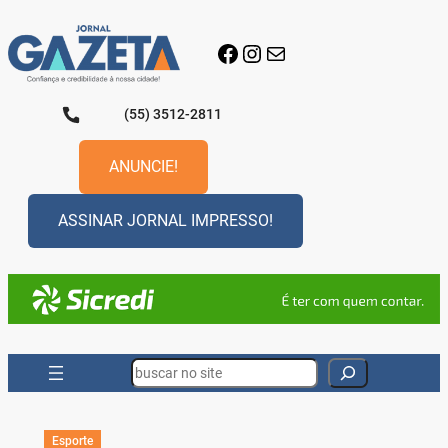
Pular
para
Facebook
Instagram
E-mail
o
conteúdo
(55) 3512-2811
ANUNCIE!
ASSINAR JORNAL IMPRESSO!
Search
Esporte