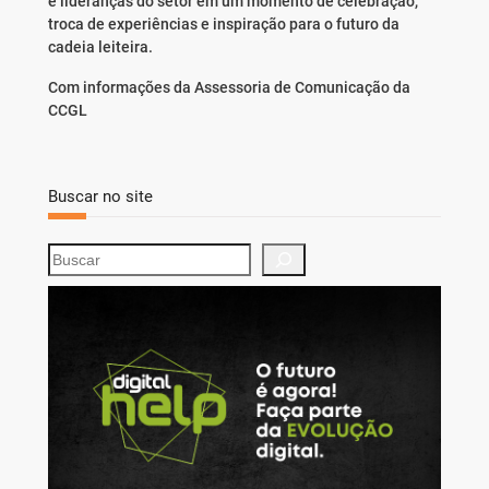
e lideranças do setor em um momento de celebração,
troca de experiências e inspiração para o futuro da
cadeia leiteira.
Com informações da Assessoria de Comunicação da
CCGL
Buscar no site
S
e
a
r
c
h