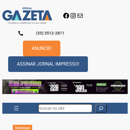
Pular
para
Facebook
Instagram
E-mail
o
conteúdo
(55) 3512-2811
ANUNCIE!
ASSINAR JORNAL IMPRESSO!
Search
Destaque