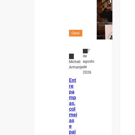
Geral
7
de
agosto
Micheli
de
Armanje
2026
Ent
re
pa
mp
as,
col
mei
as
e
pal