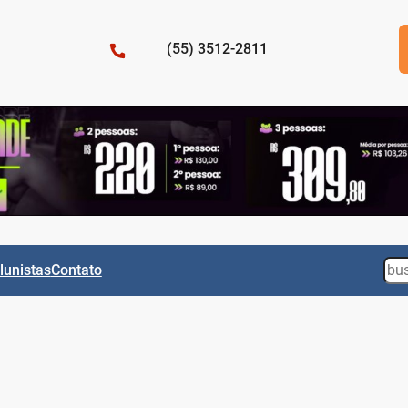
(55) 3512-2811
Sea
lunistas
Contato