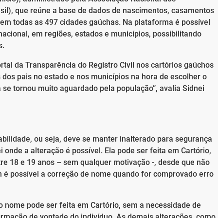
sil), que reúne a base de dados de nascimentos, casamentos
 em todas as 497 cidades gaúchas. Na plataforma é possível
nacional, em regiões, estados e municípios, possibilitando
s.
rtal da Transparência do Registro Civil nos cartórios gaúchos
 dos pais no estado e nos municípios na hora de escolher o
 se tornou muito aguardado pela população”, avalia Sidnei
bilidade, ou seja, deve se manter inalterado para segurança
 onde a alteração é possível. Ela pode ser feita em Cartório,
re 18 e 19 anos – sem qualquer motivação -, desde que não
 é possível a correção de nome quando for comprovado erro
o nome pode ser feita em Cartório, sem a necessidade de
firmação de vontade do indivíduo. As demais alterações, como