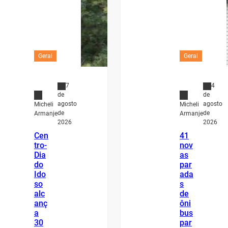
Geral
Geral
7
4
de
de
agosto
agosto
Micheli
Micheli
de
de
Armanje
Armanje
2026
2026
Cen
41
tro-
nov
Dia
as
do
par
Ido
ada
so
s
alc
de
anç
ôni
a
bus
30
par