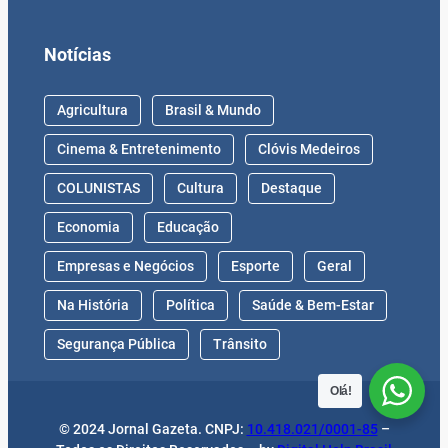
Notícias
Agricultura
Brasil & Mundo
Cinema & Entretenimento
Clóvis Medeiros
COLUNISTAS
Cultura
Destaque
Economia
Educação
Empresas e Negócios
Esporte
Geral
Na História
Política
Saúde & Bem-Estar
Segurança Pública
Trânsito
Olá!
© 2024 Jornal Gazeta. CNPJ:
10.418.021/0001-85
–