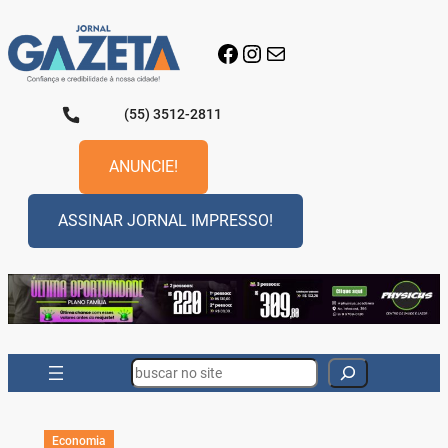
Pular
para
Facebook
Instagram
E-mail
o
conteúdo
(55) 3512-2811
ANUNCIE!
ASSINAR JORNAL IMPRESSO!
Search
Economia