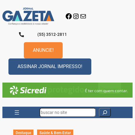
Pular
para
Facebook
Instagram
E-mail
o
conteúdo
(55) 3512-2811
ANUNCIE!
ASSINAR JORNAL IMPRESSO!
Search
Destaque
Saúde & Bem-Estar