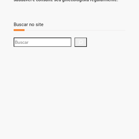
Buscar no site
S
e
a
r
c
h