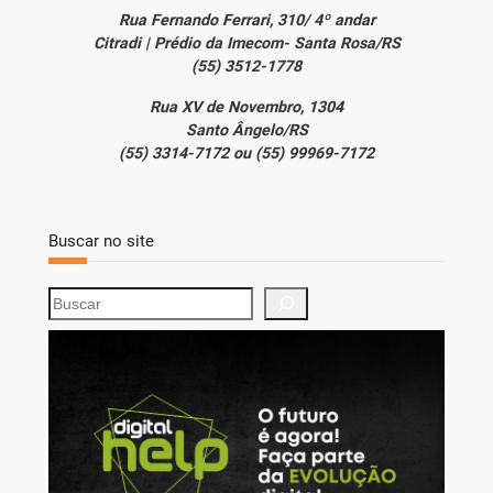
Rua Fernando Ferrari, 310/ 4º andar
Citradi | Prédio da Imecom- Santa Rosa/RS
(55) 3512-1778
Rua XV de Novembro, 1304
Santo Ângelo/RS
(55) 3314-7172 ou (55) 99969-7172
Buscar no site
S
e
a
r
c
h