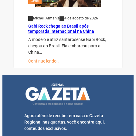
Geral
Micheli Armanje
4 de agosto de 2026
Gabi Rock chega ao Brasil após
temporada internacional na China
A modelo e atriz santarosense Gabi Rock,
chegou ao Brasil. Ela embarcou para a
China…
Continue lendo…
Agora além de receber em casa o Gazeta
Regional nas quartas, você encontra aqui,
conteúdos exclusivos.