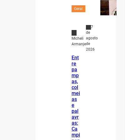
Geral
7
de
agosto
Micheli
de
Armanje
2026
Ent
re
pa
mp
as,
col
mei
as
e
pal
avr
as:
Ca
mpi