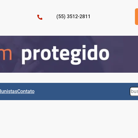
(55) 3512-2811
Sea
lunistas
Contato