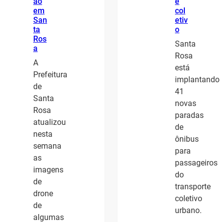
ão
e
em
col
San
etiv
ta
o
Ros
Santa
a
Rosa
A
está
Prefeitura
implantando
de
41
Santa
novas
Rosa
paradas
atualizou
de
nesta
ônibus
semana
para
as
passageiros
imagens
do
de
transporte
drone
coletivo
de
urbano.
algumas