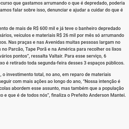
ecurso que gastamos arrumando o que é depredado, poderia
samos falar sobre isso, denunciar e ajudar a cuidar do que é
ento de mais de R$ 600 mil e já teve o banheiro depredado
nários, veículos e materiais R$ 26 mil por mês só arrumando
ixos. Nas praças e nas Avenidas muitas pessoas largam no
 no Parcão, Tape Porã e na América para recolher os lixos
rios pontos”, ressalta Valtair. Para esse serviço, 6
ixo é retirado toda segunda-feira desses 3 espaços públicos.
 o investimento total, no ano, em reparo de materiais
eguir com mais ações ao longo do ano, “Nossa intenção é
escolas abordem esse assunto, mas também que a população
co e que é de todos nós”, finaliza o Prefeito Anderson Mantei.