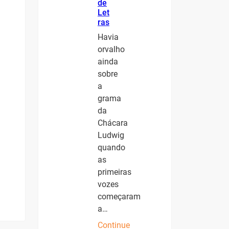
de
Let
ras
Havia
orvalho
ainda
sobre
a
grama
da
Chácara
Ludwig
quando
as
primeiras
vozes
começaram
a…
Continue