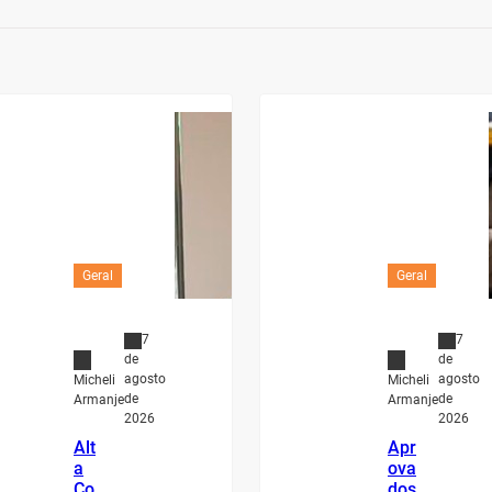
Geral
Geral
7
7
de
de
agosto
agosto
Micheli
Micheli
de
de
Armanje
Armanje
2026
2026
Alt
Apr
a
ova
Co
dos