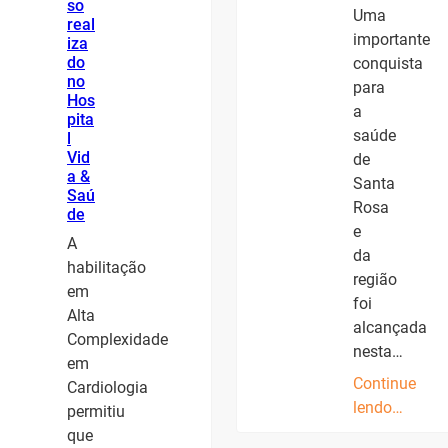
so
Uma
real
importante
iza
do
conquista
no
para
Hos
a
pita
saúde
l
Vid
de
a &
Santa
Saú
Rosa
de
e
A
da
habilitação
região
em
foi
Alta
alcançada
Complexidade
nesta…
em
Continue
Cardiologia
lendo…
permitiu
que