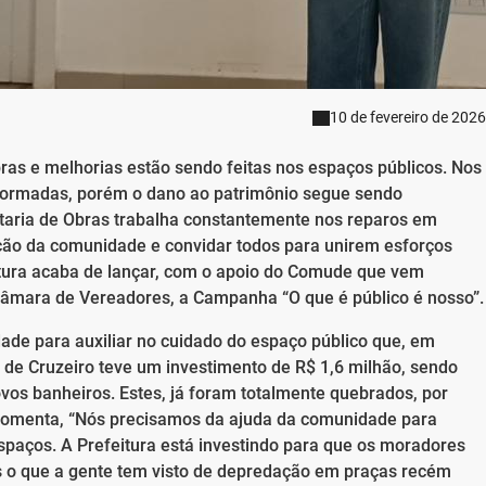
10 de fevereiro de 2026
ras e melhorias estão sendo feitas nos espaços públicos. Nos
eformadas, porém o dano ao patrimônio segue sendo
etaria de Obras trabalha constantemente nos reparos em
ção da comunidade e convidar todos para unirem esforços
itura acaba de lançar, com o apoio do Comude que vem
Câmara de Vereadores, a Campanha “O que é público é nosso”.
ade para auxiliar no cuidado do espaço público que, em
 de Cruzeiro teve um investimento de R$ 1,6 milhão, sendo
ovos banheiros. Estes, já foram totalmente quebrados, por
s comenta, “Nós precisamos da ajuda da comunidade para
spaços. A Prefeitura está investindo para que os moradores
s o que a gente tem visto de depredação em praças recém