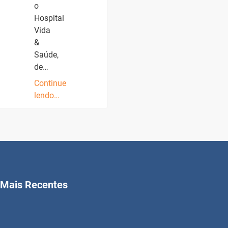
o
Hospital
Vida
&
Saúde,
de…
Continue
lendo…
Mais Recentes