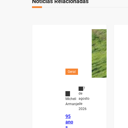
Notícias Relacionadas
Geral
7
de
agosto
Micheli
de
Armanje
2026
95
ano
s