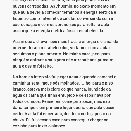
começado a chover. De fato, olhei pela janela e vi as
nuvens carregadas. As 7h30min, no exato momento em
que aula deveria começar, terminou a energia elétrica e
fiquei só com a internet do celular, conversando com a
coordenação e com os aprendizes para voltar a aula
assim que a energia elétrica fosse restabelecida.
Assim que a chuva ficou mais fraca a energia e o sinal de
internet foram restabelecidos, voltamos com a aula e
seguimos o planejamento. Na minha casa, pedi para
ninguém entrar na sala para não atrapalhar a primeira
aula e assim foi feito.
Na hora do intervalo fui pegar água e quando comecei a
caminhar senti meus pés molhados. Olhei para o piso
branco, estava mais claro do que nunca, inundado da
água da calha que tinha entupido e se espalhava por
todos os lados. Pensei em começar a secar, mas não
daria tempo e em primeiro lugar queria que aula desse
certo. A aula foi encerrada, deu tudo certo, apesar da
chuva. Eu fui secar a casa para conseguir chegar na
cozinha para fazer o almoço.