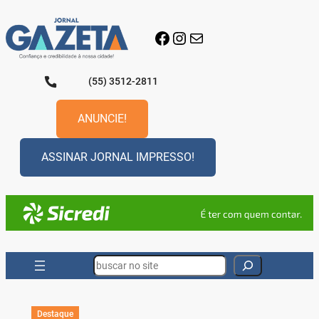
Pular
para
Facebook
Instagram
E-mail
o
conteúdo
(55) 3512-2811
ANUNCIE!
ASSINAR JORNAL IMPRESSO!
Search
Destaque