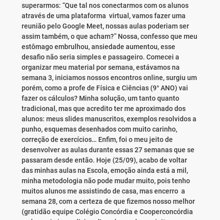
superarmos: “Que tal nos conectarmos com os alunos
através de uma plataforma virtual, vamos fazer uma
reunião pelo Google Meet, nossas aulas poderiam ser
assim também, o que acham?” Nossa, confesso que meu
estômago embrulhou, ansiedade aumentou, esse
desafio não seria simples e passageiro. Comecei a
organizar meu material por semana, estávamos na
semana 3, iniciamos nossos encontros online, surgiu um
porém, como a profe de Física e Ciências (9° ANO) vai
fazer os cálculos? Minha solução, um tanto quanto
tradicional, mas que acredito ter me aproximado dos
alunos: meus slides manuscritos, exemplos resolvidos a
punho, esquemas desenhados com muito carinho,
correção de exercícios… Enfim, foi o meu jeito de
desenvolver as aulas durante essas 27 semanas que se
passaram desde então. Hoje (25/09), acabo de voltar
das minhas aulas na Escola, emoção ainda está a mil,
minha metodologia não pode mudar muito, pois tenho
muitos alunos me assistindo de casa, mas encerro a
semana 28, com a certeza de que fizemos nosso melhor
(gratidão equipe Colégio Concórdia e Cooperconcórdia