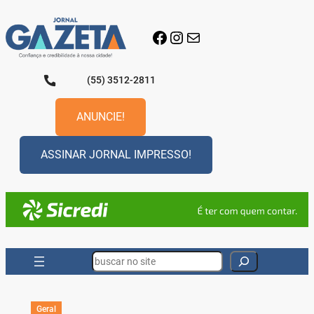
Pular
para
Facebook
Instagram
E-mail
o
conteúdo
(55) 3512-2811
ANUNCIE!
ASSINAR JORNAL IMPRESSO!
Search
Geral