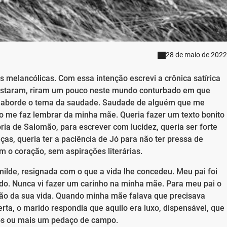
28 de maio de 2022
elancólicas. Com essa intenção escrevi a crônica satírica
 gostaram, riram um pouco neste mundo conturbado em que
a aborde o tema da saudade. Saudade de alguém que me
to me faz lembrar da minha mãe. Queria fazer um texto bonito
ia de Salomão, para escrever com lucidez, queria ser forte
s, queria ter a paciência de Jó para não ter pressa de
m o coração, sem aspirações literárias.
lde, resignada com o que a vida lhe concedeu. Meu pai foi
o. Nunca vi fazer um carinho na minha mãe. Para meu pai o
são da sua vida. Quando minha mãe falava que precisava
ta, o marido respondia que aquilo era luxo, dispensável, que
ros ou mais um pedaço de campo.