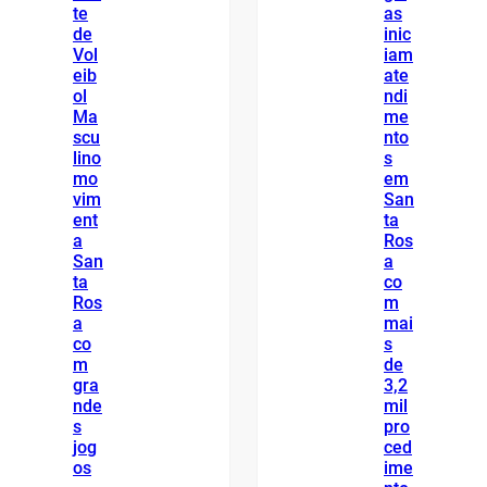
te
as
de
inic
Vol
iam
eib
ate
ol
ndi
Ma
me
scu
nto
lino
s
mo
em
vim
San
ent
ta
a
Ros
San
a
ta
co
Ros
m
a
mai
co
s
m
de
gra
3,2
nde
mil
s
pro
jog
ced
os
ime