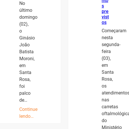
nto
No
s
último
pre
vist
domingo
os
(02),
Começaram
o
nesta
Ginásio
segunda-
João
feira
Batista
(03),
Moroni,
em
em
Santa
Santa
Rosa,
Rosa,
os
foi
atendimento
palco
nas
de…
carretas
Continue
oftalmológic
lendo…
do
Ministério