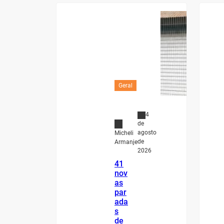
Geral
4
de
agosto
Micheli
de
Armanje
2026
41
nov
as
par
ada
s
de