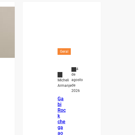
Geral
4
de
agosto
Micheli
de
Armanje
2026
Ga
bi
Roc
k
che
ga
ao