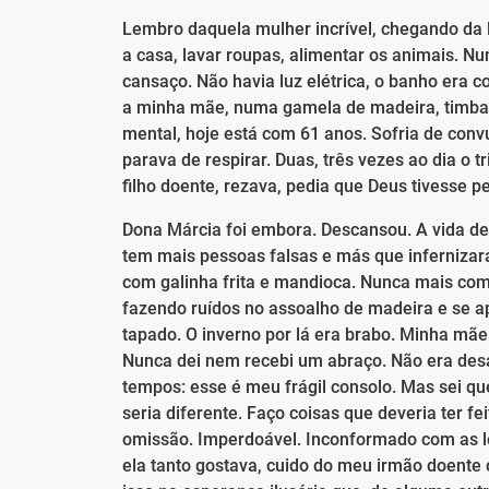
Lembro daquela mulher incrível, chegando da l
a casa, lavar roupas, alimentar os animais. N
cansaço. Não havia luz elétrica, o banho era
a minha mãe, numa gamela de madeira, timbaúv
mental, hoje está com 61 anos. Sofria de con
parava de respirar. Duas, três vezes ao dia o
filho doente, rezava, pedia que Deus tivesse p
Dona Márcia foi embora. Descansou. A vida dela
tem mais pessoas falsas e más que infernizara
com galinha frita e mandioca. Nunca mais com
fazendo ruídos no assoalho de madeira e se 
tapado. O inverno por lá era brabo. Minha mãe
Nunca dei nem recebi um abraço. Não era des
tempos: esse é meu frágil consolo. Mas sei qu
seria diferente. Faço coisas que deveria ter fe
omissão. Imperdoável. Inconformado com as le
ela tanto gostava, cuido do meu irmão doente