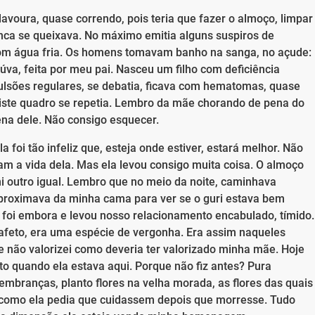
avoura, quase correndo, pois teria que fazer o almoço, limpar
unca se queixava. No máximo emitia alguns suspiros de
 com água fria. Os homens tomavam banho na sanga, no açude:
a, feita por meu pai. Nasceu um filho com deficiência
vulsões regulares, se debatia, ficava com hematomas, quase
 triste quadro se repetia. Lembro da mãe chorando de pena do
ena dele. Não consigo esquecer.
 foi tão infeliz que, esteja onde estiver, estará melhor. Não
m a vida dela. Mas ela levou consigo muita coisa. O almoço
i outro igual. Lembro que no meio da noite, caminhava
aproximava da minha cama para ver se o guri estava bem
 foi embora e levou nosso relacionamento encabulado, tímido.
afeto, era uma espécie de vergonha. Era assim naqueles
e não valorizei como deveria ter valorizado minha mãe. Hoje
ito quando ela estava aqui. Porque não fiz antes? Pura
mbranças, planto flores na velha morada, as flores das quais
 como ela pedia que cuidassem depois que morresse. Tudo