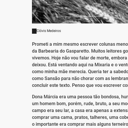
Clóvis Medeiros
Prometi a mim mesmo escrever colunas menos m
da Barbearia do Gasparetto. Muitos leitores
vivemos. Hoje não vou falar de morte, embor
deixou. Está ventando aqui na Mixaria e o ven
como minha mãe merecia. Queria ter a sabedor
como Sansão para não chorar com as lembrança
concluir este texto. Penso que vou escrever co
Dona Márcia era uma pessoa tão bondosa, humi
um homem bom, porém, rude, bruto, a seu mod
campo era seu lar, a casa era apenas a exten
comprar uma cama, pratos, talheres, uma cober
o importante era comprar mais alguns ternei