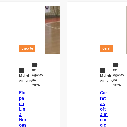
Esporte
Geral
4
4
de
de
agosto
agosto
Micheli
Micheli
de
de
Armanje
Armanje
2026
2026
Eta
Car
pa
ret
da
as
Lig
oft
a
alm
Nor
oló
oes
gic