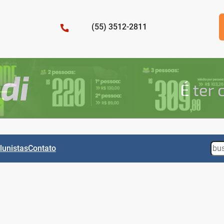
(55) 3512-2811
Sea
lunistas
Contato