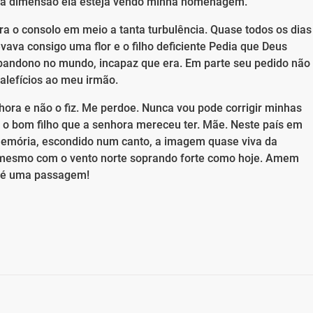
utra dimensão ela esteja vendo minha homenagem.
ra o consolo em meio a tanta turbulência. Quase todos os dias
evava consigo uma flor e o filho deficiente Pedia que Deus
abandono no mundo, incapaz que era. Em parte seu pedido não
alefícios ao meu irmão.
nhora e não o fiz. Me perdoe. Nunca vou pode corrigir minhas
 o bom filho que a senhora mereceu ter. Mãe. Neste país em
memória, escondido num canto, a imagem quase viva da
o, mesmo com o vento norte soprando forte como hoje. Amem
a é uma passagem!