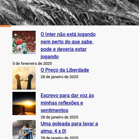
Últimos Artigos
O Inter não está jogando
nem perto do que sabe,
pode e deveria estar
jogando
5 de fevereiro de 2025
O Preço da Liberdade
28 de janeiro de 2025
Escrevo para dar voz às
minhas reflexões e
sentimentos
28 de janeiro de 2025
Uma goleada para lavar a
alma: 4 x 0!
28 de janeiro de 2025