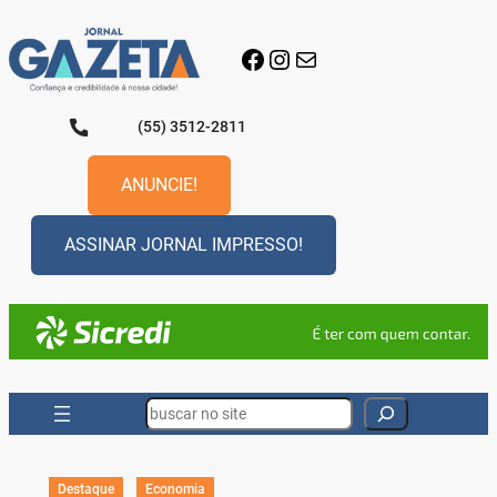
Pular
para
Facebook
Instagram
E-mail
o
conteúdo
(55) 3512-2811
ANUNCIE!
ASSINAR JORNAL IMPRESSO!
Search
Destaque
Economia