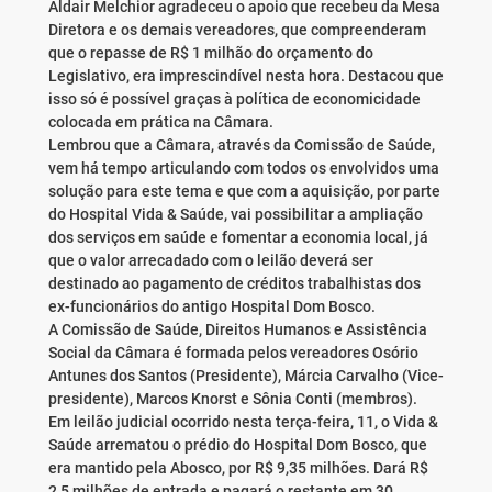
Aldair Melchior agradeceu o apoio que recebeu da Mesa
Diretora e os demais vereadores, que compreenderam
que o repasse de R$ 1 milhão do orçamento do
Legislativo, era imprescindível nesta hora. Destacou que
isso só é possível graças à política de economicidade
colocada em prática na Câmara.
Lembrou que a Câmara, através da Comissão de Saúde,
vem há tempo articulando com todos os envolvidos uma
solução para este tema e que com a aquisição, por parte
do Hospital Vida & Saúde, vai possibilitar a ampliação
dos serviços em saúde e fomentar a economia local, já
que o valor arrecadado com o leilão deverá ser
destinado ao pagamento de créditos trabalhistas dos
ex-funcionários do antigo Hospital Dom Bosco.
A Comissão de Saúde, Direitos Humanos e Assistência
Social da Câmara é formada pelos vereadores Osório
Antunes dos Santos (Presidente), Márcia Carvalho (Vice-
presidente), Marcos Knorst e Sônia Conti (membros).
Em leilão judicial ocorrido nesta terça-feira, 11, o Vida &
Saúde arrematou o prédio do Hospital Dom Bosco, que
era mantido pela Abosco, por R$ 9,35 milhões. Dará R$
2,5 milhões de entrada e pagará o restante em 30