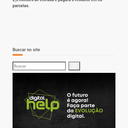
parcelas.
Buscar no site
S
e
a
r
c
h