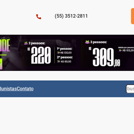
(55) 3512-2811
Sea
lunistas
Contato