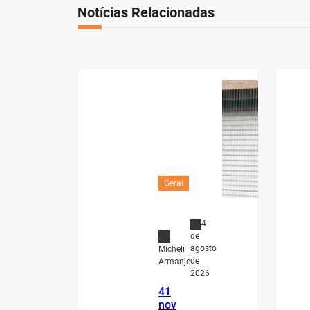
Notícias Relacionadas
Geral
4
de
agosto
Micheli
de
Armanje
2026
41
nov