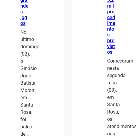
gra
3,2
nde
mil
s
pro
jog
ced
os
ime
nto
No
s
último
pre
vist
domingo
os
(02),
Começaram
o
nesta
Ginásio
segunda-
João
feira
Batista
(03),
Moroni,
em
em
Santa
Santa
Rosa,
Rosa,
os
foi
atendimento
palco
nas
de…