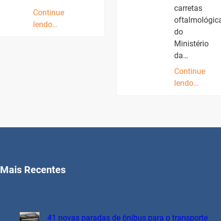
carretas
Continue
oftalmológic
lendo…
do
Ministério
da…
Continue
lendo…
Mais Recentes
41 novas paradas de ônibus para o transporte