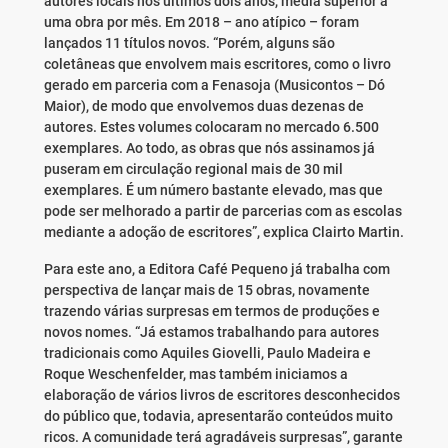
autores locais nos últimos dois anos, média superior a
uma obra por mês. Em 2018 – ano atípico – foram
lançados 11 títulos novos. “Porém, alguns são
coletâneas que envolvem mais escritores, como o livro
gerado em parceria com a Fenasoja (Musicontos – Dó
Maior), de modo que envolvemos duas dezenas de
autores. Estes volumes colocaram no mercado 6.500
exemplares. Ao todo, as obras que nós assinamos já
puseram em circulação regional mais de 30 mil
exemplares. É um número bastante elevado, mas que
pode ser melhorado a partir de parcerias com as escolas
mediante a adoção de escritores”, explica Clairto Martin.
Para este ano, a Editora Café Pequeno já trabalha com
perspectiva de lançar mais de 15 obras, novamente
trazendo várias surpresas em termos de produções e
novos nomes. “Já estamos trabalhando para autores
tradicionais como Aquiles Giovelli, Paulo Madeira e
Roque Weschenfelder, mas também iniciamos a
elaboração de vários livros de escritores desconhecidos
do público que, todavia, apresentarão conteúdos muito
ricos. A comunidade terá agradáveis surpresas”, garante