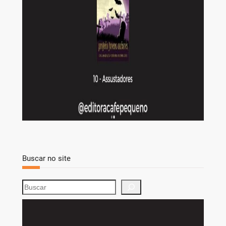
Buscar no site
S
e
a
r