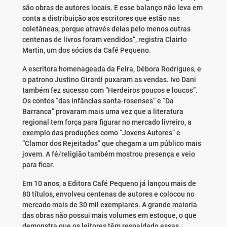
são obras de autores locais. E esse balanço não leva em
conta a distribuição aos escritores que estão nas
coletâneas, porque através delas pelo menos outras
centenas de livros foram vendidos”, registra Clairto
Martin, um dos sócios da Café Pequeno.
A escritora homenageada da Feira, Débora Rodrigues, e
o patrono Justino Girardi puxaram as vendas. Ivo Dani
também fez sucesso com “Herdeiros poucos e loucos”.
Os contos “das infâncias santa-rosenses” e “Da
Barranca” provaram mais uma vez que a literatura
regional tem força para figurar no mercado livreiro, a
exemplo das produções como “Jovens Autores” e
“Clamor dos Rejeitados” que chegam a um público mais
jovem. A fé/religião também mostrou presença e veio
para ficar.
Em 10 anos, a Editora Café Pequeno já lançou mais de
80 títulos, envolveu centenas de autores e colocou no
mercado mais de 30 mil exemplares. A grande maioria
das obras não possui mais volumes em estoque, o que
demonstra que os leitores têm respaldado essas