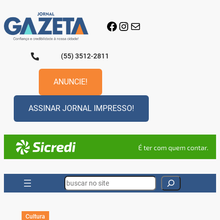
Pular
para
Facebook
Instagram
E-mail
o
conteúdo
(55) 3512-2811
ANUNCIE!
ASSINAR JORNAL IMPRESSO!
Search
Cultura