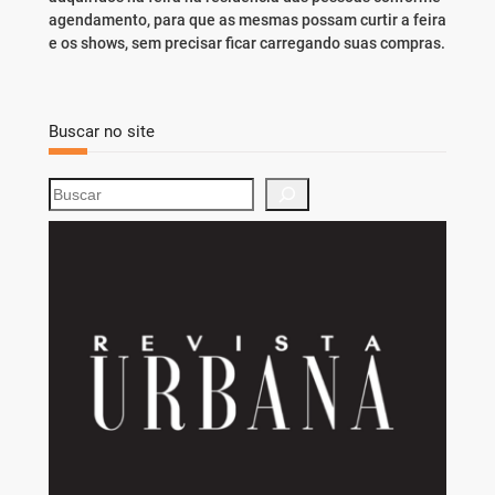
agendamento, para que as mesmas possam curtir a feira
e os shows, sem precisar ficar carregando suas compras.
Buscar no site
S
e
a
r
c
h