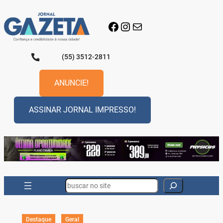
Pular
para
Facebook
Instagram
E-mail
o
conteúdo
(55) 3512-2811
ANUNCIE!
ASSINAR JORNAL IMPRESSO!
Search
Destaque
Geral