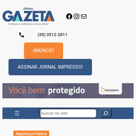
Pular
para
Facebook
Instagram
E-mail
o
conteúdo
(55) 3512-2811
ANUNCIE!
ASSINAR JORNAL IMPRESSO!
Search
Segurança Pública