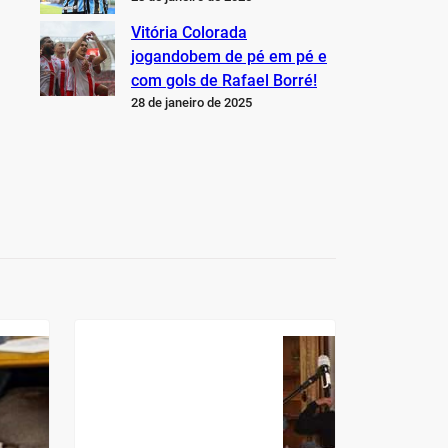
Vitória Colorada
jogandobem de pé em pé e
com gols de Rafael Borré!
28 de janeiro de 2025