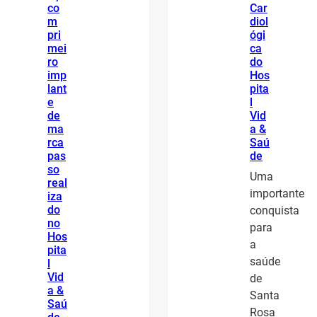
co
Car
m
diol
pri
ógi
mei
ca
ro
do
imp
Hos
lant
pita
e
l
de
Vid
ma
a &
rca
Saú
pas
de
so
Uma
real
importante
iza
do
conquista
no
para
Hos
a
pita
saúde
l
Vid
de
a &
Santa
Saú
Rosa