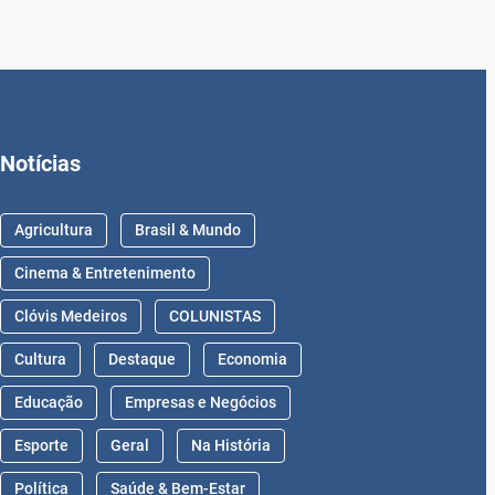
Notícias
Agricultura
Brasil & Mundo
Cinema & Entretenimento
Clóvis Medeiros
COLUNISTAS
Cultura
Destaque
Economia
Educação
Empresas e Negócios
Esporte
Geral
Na História
Política
Saúde & Bem-Estar