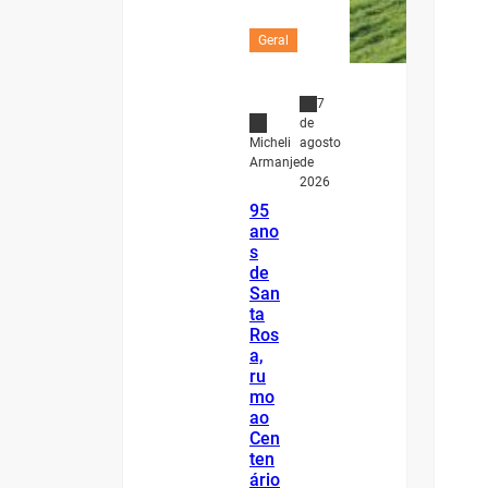
Geral
7
de
agosto
Micheli
de
Armanje
2026
95
ano
s
de
San
ta
Ros
a,
ru
mo
ao
Cen
ten
ário