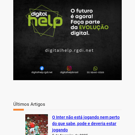
c
h
Últimos Artigos
O Inter não está jogando nem perto
do que sabe, pode e deveria estar
jogando