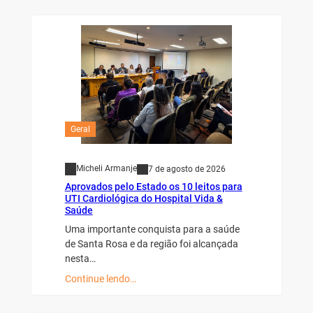
Geral
Micheli Armanje
7 de agosto de 2026
Aprovados pelo Estado os 10 leitos para
UTI Cardiológica do Hospital Vida &
Saúde
Uma importante conquista para a saúde
de Santa Rosa e da região foi alcançada
nesta…
Continue lendo…