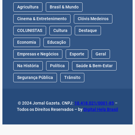
Agricultura
Brasil & Mundo
Cinema & Entretenimento
Clóvis Medeiros
COLUNISTAS
Cultura
Destaque
Economia
Educação
Empresas e Negócios
Esporte
Geral
Na História
Política
Saúde & Bem-Estar
Segurança Pública
Trânsito
© 2024 Jornal Gazeta. CNPJ:
10.418.021/0001-85
–
Todos os Direitos Reservados – by
Digital Help Brasil