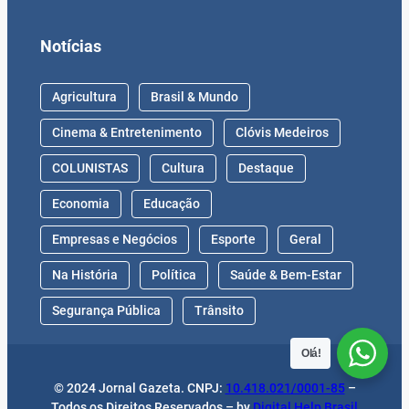
Notícias
Agricultura
Brasil & Mundo
Cinema & Entretenimento
Clóvis Medeiros
COLUNISTAS
Cultura
Destaque
Economia
Educação
Empresas e Negócios
Esporte
Geral
Na História
Política
Saúde & Bem-Estar
Segurança Pública
Trânsito
Olá!
© 2024 Jornal Gazeta. CNPJ:
10.418.021/0001-85
–
Todos os Direitos Reservados – by
Digital Help Brasil