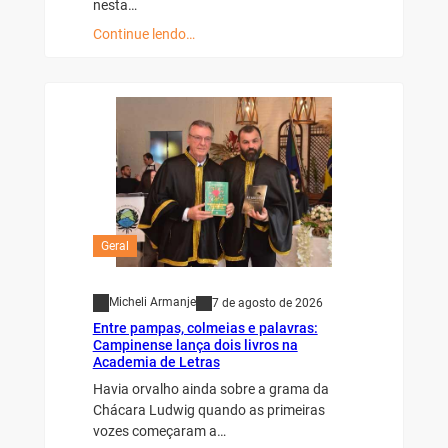
nesta…
Continue lendo…
Geral
Micheli Armanje
7 de agosto de 2026
Entre pampas, colmeias e palavras:
Campinense lança dois livros na
Academia de Letras
Havia orvalho ainda sobre a grama da
Chácara Ludwig quando as primeiras
vozes começaram a…