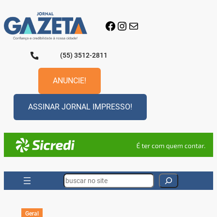
Pular
para
Facebook
Instagram
E-mail
o
conteúdo
(55) 3512-2811
ANUNCIE!
ASSINAR JORNAL IMPRESSO!
Search
Geral