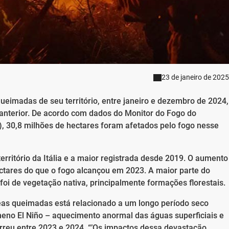
23 de janeiro de 2025
ueimadas de seu território, entre janeiro e dezembro de 2024,
nterior. De acordo com dados do Monitor do Fogo do
), 30,8 milhões de hectares foram afetados pelo fogo nesse
erritório da Itália e a maior registrada desde 2019. O aumento
ctares do que o fogo alcançou em 2023. A maior parte do
 foi de vegetação nativa, principalmente formações florestais.
as queimadas está relacionado a um longo período seco
eno El Niño – aquecimento anormal das águas superficiais e
orreu entre 2023 e 2024. “’Os impactos dessa devastação