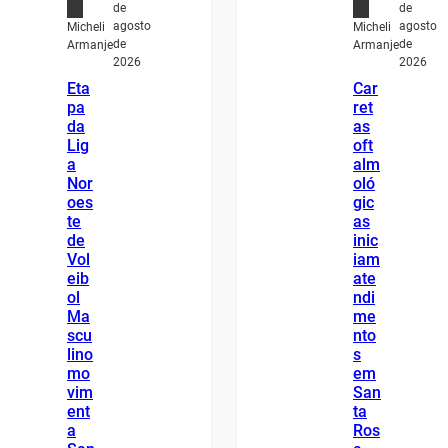
de
de
agosto
agosto
Micheli
Micheli
de
de
Armanje
Armanje
2026
2026
Eta
Car
pa
ret
da
as
Lig
oft
a
alm
Nor
oló
oes
gic
te
as
de
inic
Vol
iam
eib
ate
ol
ndi
Ma
me
scu
nto
lino
s
mo
em
vim
San
ent
ta
a
Ros