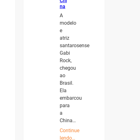
Chi
na
A
modelo
e
atriz
santarosense
Gabi
Rock,
chegou
ao
Brasil.
Ela
embarcou
para
a
China…
Continue
lendo…