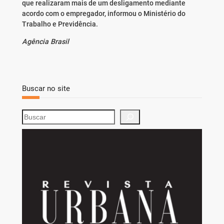
que realizaram mais de um desligamento mediante
acordo com o empregador, informou o Ministério do
Trabalho e Previdência.
Agência Brasil
Buscar no site
S
e
a
r
c
h