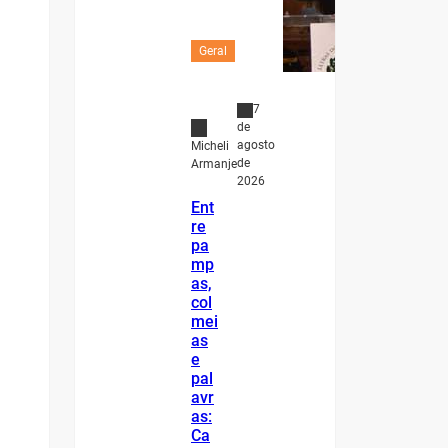
Geral
7
de
agosto
Micheli
de
Armanje
2026
Ent
re
pa
mp
as,
col
mei
as
e
pal
avr
as:
Ca