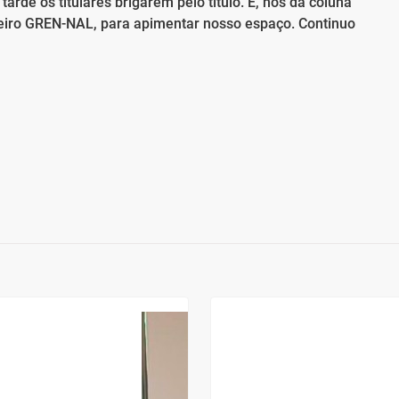
arde os titulares brigarem pelo título. E, nós da coluna
eiro GREN-NAL, para apimentar nosso espaço. Continuo