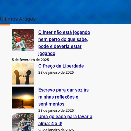
Últimos Artigos
O Inter não está jogando
nem perto do que sabe,
pode e deveria estar
jogando
5 de fevereiro de 2025
O Preço da Liberdade
28 de janeiro de 2025
Escrevo para dar voz às
minhas reflexões e
sentimentos
28 de janeiro de 2025
Uma goleada para lavar a
alma: 4 x 0!
28 de janeiro de 2025