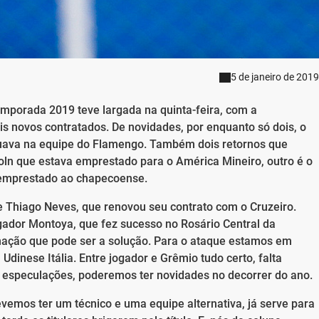
5 de janeiro de 2019
temporada 2019 teve largada na quinta-feira, com a
is novos contratados. De novidades, por enquanto só dois, o
atuava na equipe do Flamengo. Também dois retornos que
oln que estava emprestado para o América Mineiro, outro é o
 emprestado ao chapecoense.
 Thiago Neves, que renovou seu contrato com o Cruzeiro.
gador Montoya, que fez sucesso no Rosário Central da
mação que pode ser a solução. Para o ataque estamos em
Udinese Itália. Entre jogador e Grêmio tudo certo, falta
ó especulações, poderemos ter novidades no decorrer do ano.
mos ter um técnico e uma equipe alternativa, já serve para