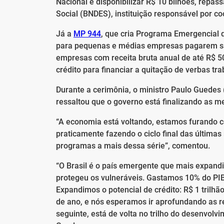
Nacional é disponibilizar R$ 10 bilhões, rep
Social (BNDES), instituição responsável por c
Já a
MP 944
, que cria Programa Emergencial 
para pequenas e médias empresas pagarem sal
empresas com receita bruta anual de até R$ 50 
crédito para financiar a quitação de verbas t
Durante a cerimônia, o ministro Paulo Guedes
ressaltou que o governo está finalizando as me
“A economia está voltando, estamos furando c
praticamente fazendo o ciclo final das última
programas a mais dessa série”, comentou.
“O Brasil é o país emergente que mais expandiu
protegeu os vulneráveis. Gastamos 10% do PIB 
Expandimos o potencial de crédito: R$ 1 trilh
de ano, e nós esperamos ir aprofundando as re
seguinte, está de volta no trilho do desenvol