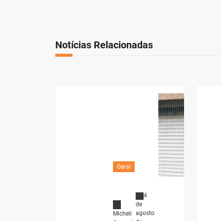
Notícias Relacionadas
Geral
4
de
agosto
Micheli