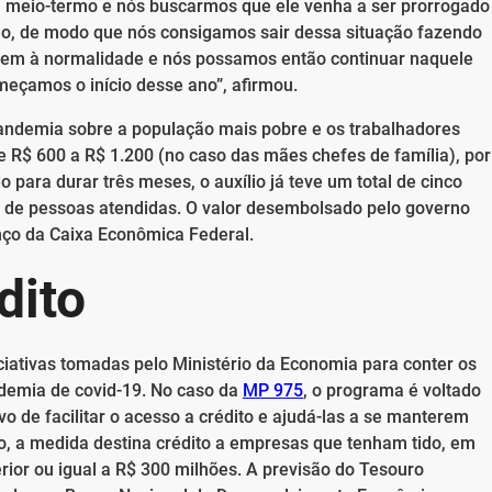
 meio-termo e nós buscarmos que ele venha a ser prorrogado
ano, de modo que nós consigamos sair dessa situação fazendo
tem à normalidade e nós possamos então continuar naquele
eçamos o início desse ano”, afirmou.
a pandemia sobre a população mais pobre e os trabalhadores
 R$ 600 a R$ 1.200 (no caso das mães chefes de família), por
o para durar três meses, o auxílio já teve um total de cinco
s de pessoas atendidas. O valor desembolsado pelo governo
nço da Caixa Econômica Federal.
dito
iativas tomadas pelo Ministério da Economia para conter os
demia de covid-19. No caso da
MP 975
, o programa é voltado
 de facilitar o acesso a crédito e ajudá-las a se manterem
o, a medida destina crédito a empresas que tenham tido, em
erior ou igual a R$ 300 milhões. A previsão do Tesouro