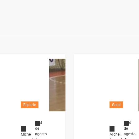
Esporte
Geral
4
4
de
de
agosto
agosto
Micheli
Micheli