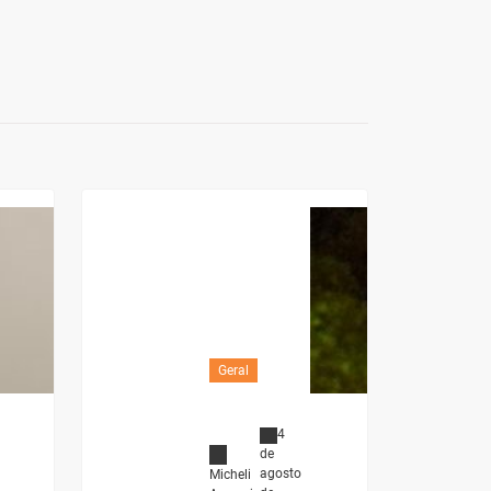
Geral
4
de
agosto
Micheli