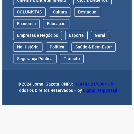
Cinema & Entretenimento
Clóvis Medeiros
COLUNISTAS
Cultura
Destaque
Economia
Educação
Empresas e Negócios
Esporte
Geral
Na História
Política
Saúde & Bem-Estar
Segurança Pública
Trânsito
© 2024 Jornal Gazeta. CNPJ:
10.418.021/0001-85
–
Todos os Direitos Reservados – by
Digital Help Brasil