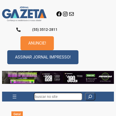
Pular
para
Facebook
Instagram
E-mail
o
conteúdo
(55) 3512-2811
ANUNCIE!
ASSINAR JORNAL IMPRESSO!
Search
Geral