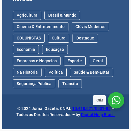
Agricultura
Brasil & Mundo
Cinema & Entretenimento
Clóvis Medeiros
COLUNISTAS
Cultura
Destaque
Economia
Educação
Empresas e Negócios
Esporte
Geral
Na História
Política
Saúde & Bem-Estar
Segurança Pública
Trânsito
Olá!
© 2024 Jornal Gazeta. CNPJ:
10.418.021/0001-85
–
Todos os Direitos Reservados – by
Digital Help Brasil